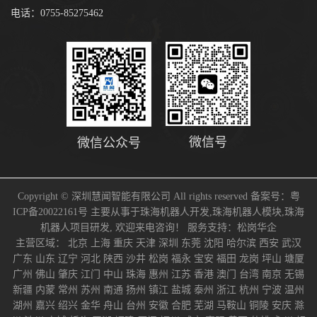
电话：0755-85275462
微信号
微信公众号
Copyright © 深圳慧闻智能有限公司 All rights reserved 备案号：
粤
ICP备20022161号
主要从事于
珠海机器人开发
,
珠海机器人模块
,
珠海
机器人项目研发
, 欢迎来电咨询！
服务支持：
松岗华企
主营区域：
北京
上海
重庆
天津
深圳
东莞
沈阳
哈尔滨
西安
武汉
广东
山东
辽宁
河北
陕西
沙井
松岗
福永
宝安
福田
龙岗
坪山
塘厦
广州
佛山
肇庆
江门
中山
珠海
惠州
江苏
香港
澳门
台湾
南京
无锡
新疆
内蒙
常州
苏州
南通
扬州
镇江
盐城
泰州
浙江
杭州
宁波
温州
湖州
嘉兴
绍兴
金华
舟山
台州
安徽
合肥
芜湖
马鞍山
铜陵
安庆
滁