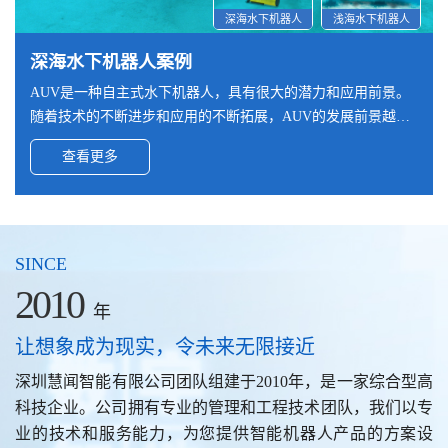
深海水下机器人
浅海水下机器人
深海水下机器人案例
人形机器人案例
机械臂案例
宇航工具案例
遥操作力反馈工作站案例
高精密高速电机案例
AUV是一种自主式水下机器人，具有很大的潜力和应用前景。
采取拟人化的设计理念，模仿人类的身体结构，实现与人类更
本款机械臂采用全进口碳纤维材料制作，输出法兰的尺寸和接
工具在轻量化需求外，还需承受较强的碰撞和冲击，为达到要
遥操作设备包括一个 3D 高清显示器，帮助医生在手术过程中
传统电机通常是指普通的交流电动机、直流电动机等，其特点
随着技术的不断进步和应用的不断拓展，AUV的发展前景越来
接近的外观和行为，以便在各种环境中执行任务。‌‌
口可根据需求设计，该法兰兼容ATI六维力传感器。
求，工具采用全碳纤维材料组合而成。航天工具中，采用碳纤
能可视化且更精准、高效开展。显示器安装在符合人体工程学
是旋转速度较慢，精度较低。而精密微型电机是指能够实现高
越广阔。根据客户要求，本AUV需满足深海（最深5000米）及
维材料是最好的选择。
的工作站上，带有自然的手柄界面，即使在长时间的手术中也
速、高精度运动控制的电机，其特点是旋转速度快、精度高、
查看更多
查看更多
查看更多
查看更多
查看更多
查看更多
高精度的导航能力。
能提供和支持舒适的手术姿势。
可靠性强。
SINCE
2010
年
让想象成为现实，令未来无限接近
深圳慧闻智能有限公司团队组建于2010年，是一家综合型高
科技企业。公司拥有专业的管理和工程技术团队，我们以专
业的技术和服务能力，为您提供智能机器人产品的方案设