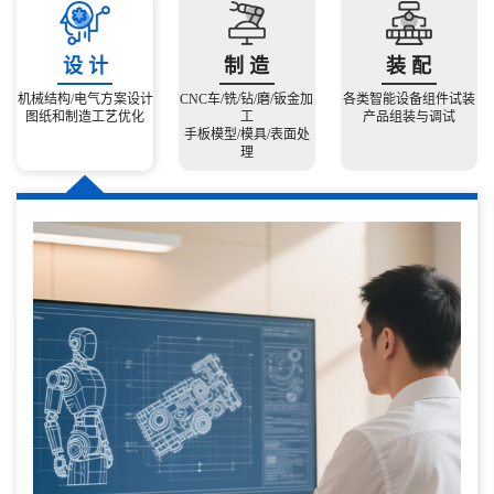
设 计
制 造
装 配
机械结构/电气方案设计
CNC车/铣/钻/磨/钣金加
各类智能设备组件试装
图纸和制造工艺优化
工
产品组装与调试
手板模型/模具/表面处
理