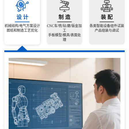
设 计
制 造
装 配
机械结构/电气方案设计
CNC车/铣/钻/磨/钣金加
各类智能设备组件试装
图纸和制造工艺优化
工
产品组装与调试
手板模型/模具/表面处
理