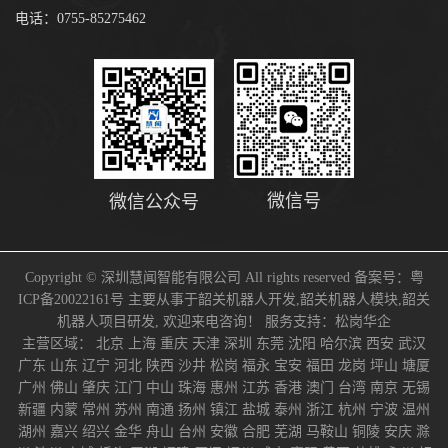
电话：0755-85275462
微信号
微信公众号
Copyright © 深圳慧闻智能有限公司 All rights reserved 备案号：
粤
ICP备20022161号
主要从事于
韶关机器人开发
,
韶关机器人模块
,
韶关
机器人项目研发
, 欢迎来电咨询！
服务支持：
松岗华企
主营区域：
北京
上海
重庆
天津
深圳
东莞
沈阳
哈尔滨
西安
武汉
广东
山东
辽宁
河北
陕西
沙井
松岗
福永
宝安
福田
龙岗
坪山
塘厦
广州
佛山
肇庆
江门
中山
珠海
惠州
江苏
香港
澳门
台湾
南京
无锡
新疆
内蒙
常州
苏州
南通
扬州
镇江
盐城
泰州
浙江
杭州
宁波
温州
湖州
嘉兴
绍兴
金华
舟山
台州
安徽
合肥
芜湖
马鞍山
铜陵
安庆
滁