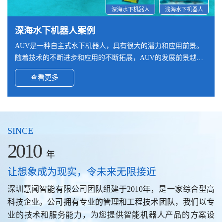
深海水下机器人
浅海水下机器人
深海水下机器人案例
人形机器人案例
机械臂案例
宇航工具案例
遥操作力反馈工作站案例
高精密高速电机案例
AUV是一种自主式水下机器人，具有很大的潜力和应用前景。
采取拟人化的设计理念，模仿人类的身体结构，实现与人类更
本款机械臂采用全进口碳纤维材料制作，输出法兰的尺寸和接
工具在轻量化需求外，还需承受较强的碰撞和冲击，为达到要
遥操作设备包括一个 3D 高清显示器，帮助医生在手术过程中
传统电机通常是指普通的交流电动机、直流电动机等，其特点
随着技术的不断进步和应用的不断拓展，AUV的发展前景越来
接近的外观和行为，以便在各种环境中执行任务。‌‌
口可根据需求设计，该法兰兼容ATI六维力传感器。
求，工具采用全碳纤维材料组合而成。航天工具中，采用碳纤
能可视化且更精准、高效开展。显示器安装在符合人体工程学
是旋转速度较慢，精度较低。而精密微型电机是指能够实现高
越广阔。根据客户要求，本AUV需满足深海（最深5000米）及
维材料是最好的选择。
的工作站上，带有自然的手柄界面，即使在长时间的手术中也
速、高精度运动控制的电机，其特点是旋转速度快、精度高、
查看更多
查看更多
查看更多
查看更多
查看更多
查看更多
高精度的导航能力。
能提供和支持舒适的手术姿势。
可靠性强。
SINCE
2010
年
让想象成为现实，令未来无限接近
深圳慧闻智能有限公司团队组建于2010年，是一家综合型高
科技企业。公司拥有专业的管理和工程技术团队，我们以专
业的技术和服务能力，为您提供智能机器人产品的方案设