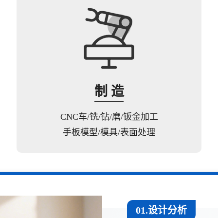
制 造
CNC车/铣/钻/磨/钣金加工
手板模型/模具/表面处理
01.设计分析