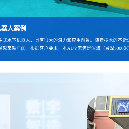
机器人案例
人案例
例
案例
反馈工作站案例
速电机案例
自主式水下机器人，具有很大的潜力和应用前景。随着技术的不断
设计理念，模仿人类的身体结构，实现与人类更接近的外观和行
用全进口碳纤维材料制作，输出法兰的尺寸和接口可根据需求设计
需求外，还需承受较强的碰撞和冲击，为达到要求，工具采用全
一个 3D 高清显示器，帮助医生在手术过程中能可视化且更精
是指普通的交流电动机、直流电动机等，其特点是旋转速度较慢
景越来越广阔。根据客户要求，本AUV需满足深海（最深5000
碳纤维材料是最好的选择。
学的工作站上，带有自然的手柄界面，即使在长时间的手术中也
现高速、高精度运动控制的电机，其特点是旋转速度快、精度高