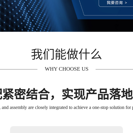
我们能做什么
WHY CHOOSE US
配紧密结合，实现产品落
 and assembly are closely integrated to achieve a one-stop solution for