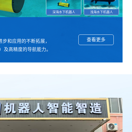
深海水下机器人
浅海水下机器人
查看更多
查看更多
查看更多
查看更多
查看更多
查看更多
进步和应用的不断拓展，
为，以便在各种环境中执行
，该法兰兼容ATI六维力传
碳纤维材料组合而成。航天
准、高效开展。显示器安装在
，精度较低。而精密微型电
米）及高精度的导航能力。
能提供和支持舒适的手术姿
、可靠性强。