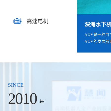
高速电机
深海水下
人形机器
机械臂案
宇航工具
遥操作力
高精密高
AUV是一种
采取拟人化的
本款机械臂采
工具在轻量化
遥操作设备包括
传统电机通常
AUV的发展前
任务。‌‌
感器。
工具中，采用
符合人体工程
机是指能够实
势。
SINCE
2010
年