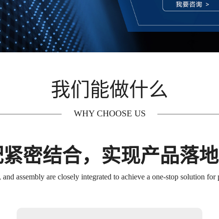
我们能做什么
WHY CHOOSE US
配紧密结合，实现产品落
 and assembly are closely integrated to achieve a one-stop solution for