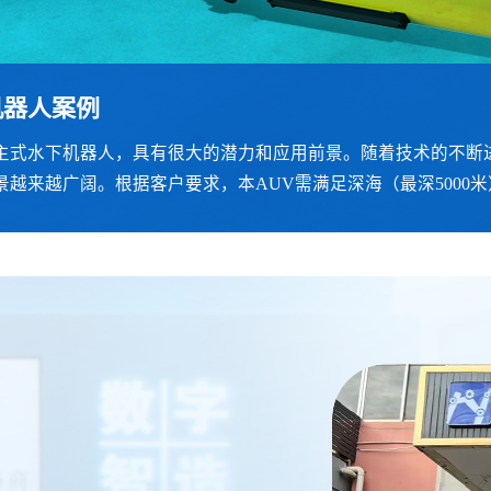
机器人案例
人案例
例
案例
反馈工作站案例
速电机案例
自主式水下机器人，具有很大的潜力和应用前景。随着技术的不断
设计理念，模仿人类的身体结构，实现与人类更接近的外观和行
用全进口碳纤维材料制作，输出法兰的尺寸和接口可根据需求设计
需求外，还需承受较强的碰撞和冲击，为达到要求，工具采用全
一个 3D 高清显示器，帮助医生在手术过程中能可视化且更精
是指普通的交流电动机、直流电动机等，其特点是旋转速度较慢
景越来越广阔。根据客户要求，本AUV需满足深海（最深5000
碳纤维材料是最好的选择。
学的工作站上，带有自然的手柄界面，即使在长时间的手术中也
现高速、高精度运动控制的电机，其特点是旋转速度快、精度高