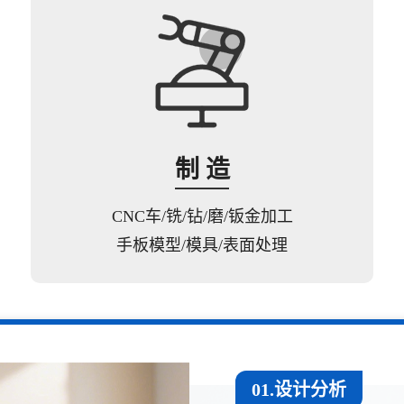
制 造
CNC车/铣/钻/磨/钣金加工
手板模型/模具/表面处理
01.设计分析