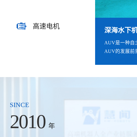
高速电机
深海水下
人形机器
机械臂案
宇航工具
遥操作力
高精密高
AUV是一种
采取拟人化的
本款机械臂采
工具在轻量化
遥操作设备包括
传统电机通常
AUV的发展前
任务。‌‌
感器。
工具中，采用
符合人体工程
机是指能够实
势。
SINCE
2010
年