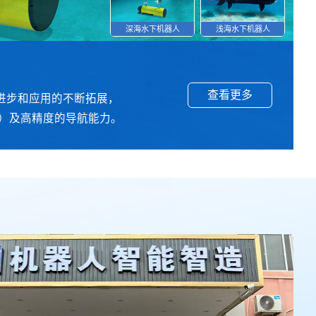
深海水下机器人
浅海水下机器人
查看更多
查看更多
查看更多
查看更多
查看更多
查看更多
进步和应用的不断拓展，
为，以便在各种环境中执行
，该法兰兼容ATI六维力传
碳纤维材料组合而成。航天
准、高效开展。显示器安装在
，精度较低。而精密微型电
米）及高精度的导航能力。
能提供和支持舒适的手术姿
、可靠性强。