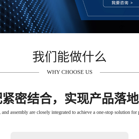
我们能做什么
WHY CHOOSE US
配紧密结合，实现产品落
 and assembly are closely integrated to achieve a one-stop solution for