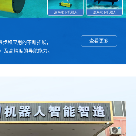
深海水下机器人
浅海水下机器人
查看更多
查看更多
查看更多
查看更多
查看更多
查看更多
进步和应用的不断拓展，
为，以便在各种环境中执行
，该法兰兼容ATI六维力传
碳纤维材料组合而成。航天
准、高效开展。显示器安装在
，精度较低。而精密微型电
米）及高精度的导航能力。
能提供和支持舒适的手术姿
、可靠性强。