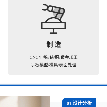
制 造
CNC车/铣/钻/磨/钣金加工
手板模型/模具/表面处理
01.设计分析