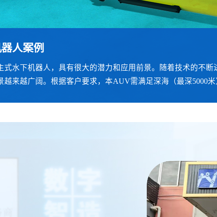
机器人案例
人案例
例
案例
反馈工作站案例
速电机案例
自主式水下机器人，具有很大的潜力和应用前景。随着技术的不断
设计理念，模仿人类的身体结构，实现与人类更接近的外观和行
用全进口碳纤维材料制作，输出法兰的尺寸和接口可根据需求设计
需求外，还需承受较强的碰撞和冲击，为达到要求，工具采用全
一个 3D 高清显示器，帮助医生在手术过程中能可视化且更精
是指普通的交流电动机、直流电动机等，其特点是旋转速度较慢
景越来越广阔。根据客户要求，本AUV需满足深海（最深5000
碳纤维材料是最好的选择。
学的工作站上，带有自然的手柄界面，即使在长时间的手术中也
现高速、高精度运动控制的电机，其特点是旋转速度快、精度高