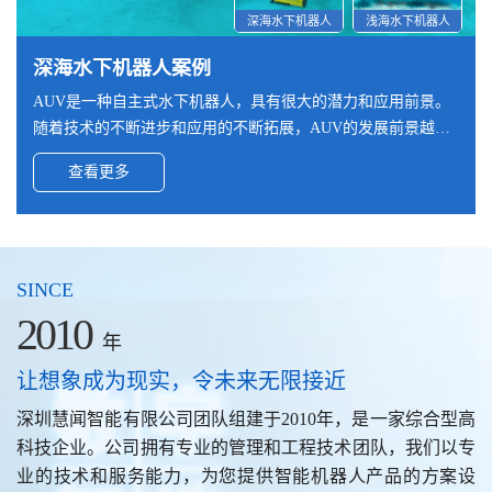
深海水下机器人
浅海水下机器人
深海水下机器人案例
人形机器人案例
机械臂案例
宇航工具案例
遥操作力反馈工作站案例
高精密高速电机案例
AUV是一种自主式水下机器人，具有很大的潜力和应用前景。
采取拟人化的设计理念，模仿人类的身体结构，实现与人类更
本款机械臂采用全进口碳纤维材料制作，输出法兰的尺寸和接
工具在轻量化需求外，还需承受较强的碰撞和冲击，为达到要
遥操作设备包括一个 3D 高清显示器，帮助医生在手术过程中
传统电机通常是指普通的交流电动机、直流电动机等，其特点
随着技术的不断进步和应用的不断拓展，AUV的发展前景越来
接近的外观和行为，以便在各种环境中执行任务。‌‌
口可根据需求设计，该法兰兼容ATI六维力传感器。
求，工具采用全碳纤维材料组合而成。航天工具中，采用碳纤
能可视化且更精准、高效开展。显示器安装在符合人体工程学
是旋转速度较慢，精度较低。而精密微型电机是指能够实现高
越广阔。根据客户要求，本AUV需满足深海（最深5000米）及
维材料是最好的选择。
的工作站上，带有自然的手柄界面，即使在长时间的手术中也
速、高精度运动控制的电机，其特点是旋转速度快、精度高、
查看更多
查看更多
查看更多
查看更多
查看更多
查看更多
高精度的导航能力。
能提供和支持舒适的手术姿势。
可靠性强。
SINCE
2010
年
让想象成为现实，令未来无限接近
深圳慧闻智能有限公司团队组建于2010年，是一家综合型高
科技企业。公司拥有专业的管理和工程技术团队，我们以专
业的技术和服务能力，为您提供智能机器人产品的方案设