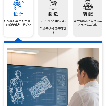
设 计
制 造
装 配
机械结构/电气方案设计
CNC车/铣/钻/磨/钣金加
各类智能设备组件试装
图纸和制造工艺优化
工
产品组装与调试
手板模型/模具/表面处
理