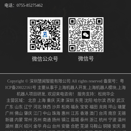
电话：0755-85275462
微信号
微信公众号
Copyright © 深圳慧闻智能有限公司 All rights reserved 备案号：
粤
ICP备20022161号
主要从事于
上海机器人开发
,
上海机器人模块
,
上海
机器人项目研发
, 欢迎来电咨询！
服务支持：
松岗华企
主营区域：
北京
上海
重庆
天津
深圳
东莞
沈阳
哈尔滨
西安
武汉
广东
山东
辽宁
河北
陕西
沙井
松岗
福永
宝安
福田
龙岗
坪山
塘厦
广州
佛山
肇庆
江门
中山
珠海
惠州
江苏
香港
澳门
台湾
南京
无锡
新疆
内蒙
常州
苏州
南通
扬州
镇江
盐城
泰州
浙江
杭州
宁波
温州
湖州
嘉兴
绍兴
金华
舟山
台州
安徽
合肥
芜湖
马鞍山
铜陵
安庆
滁